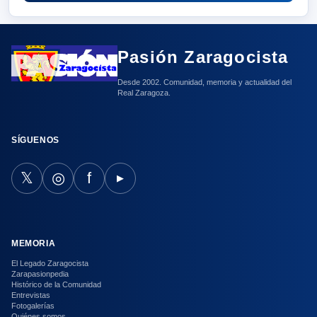
Pasión Zaragocista
Desde 2002. Comunidad, memoria y actualidad del
Real Zaragoza.
SÍGUENOS
𝕏
◎
f
▶
MEMORIA
El Legado Zaragocista
Zarapasionpedia
Histórico de la Comunidad
Entrevistas
Fotogalerías
Quiénes somos