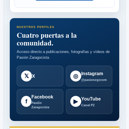
NUESTROS PERFILES
Cuatro puertas a la
comunidad.
Acceso directo a publicaciones, fotografías y vídeos de
Pasión Zaragocista.
Instagram
𝕏
◎
X
@pasionzgzcom
Facebook
YouTube
f
▶
Pasión
Canal PZ
Zaragocista