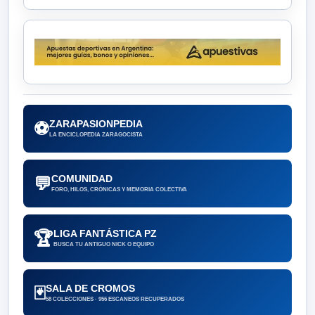
ZARAPASIONPEDIA
⚽
LA ENCICLOPEDIA ZARAGOCISTA
COMUNIDAD
💬
FORO, HILOS, CRÓNICAS Y MEMORIA COLECTIVA
LIGA FANTÁSTICA PZ
🏆
BUSCA TU ANTIGUO NICK O EQUIPO
SALA DE CROMOS
🃏
58 COLECCIONES · 956 ESCANEOS RECUPERADOS