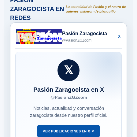
PASIÓN
La actualidad de Pasión y el rastro de
ZARAGOCISTA EN
quienes vistieron de blanquillo
REDES
Pasión Zaragocista
X
@PasionZGZcom
𝕏
Pasión Zaragocista en X
@PasionZGZcom
Noticias, actualidad y conversación
zaragocista desde nuestro perfil oficial.
VER PUBLICACIONES EN X ↗